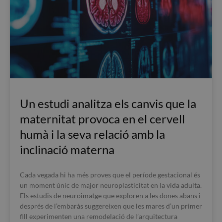
Un estudi analitza els canvis que la
maternitat provoca en el cervell
humà i la seva relació amb la
inclinació materna
Cada vegada hi ha més proves que el període gestacional és
un moment únic de major neuroplasticitat en la vida adulta.
Els estudis de neuroimatge que exploren a les dones abans i
després de l’embaràs suggereixen que les mares d’un primer
fill experimenten una remodelació de l’arquitectura