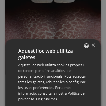
×
Aquest lloc web utilitza
galetes
SPANISH
Aquest lloc web utilitza cookies pròpies i
CATALÀ
de tercers per a fins analítics, de
ENGLISH
personalització i funcionals. Pots acceptar
totes les galetes, rebutjar-les o configurar
ESPAÑOL
Un estudi confirma l’alta
les teves preferències. Per a més
prevalença de la xerostomia en
informació, consulta la nostra Política de
privadesa.
Llegir-ne més
dones peri i postmenopàusiques i el