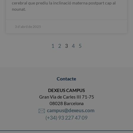
cerebral que prediu la inclinació materna postpart cap al
nounat.
3 d'abril de 2025
1
2
3
4
5
Contacte
DEXEUS CAMPUS
Gran Vía de Carles III 71-75
08028 Barcelona
campus@dexeus.com
(+34) 93 227 47 09