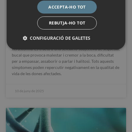
seu impacte en la qualitat de vida
ACCEPTA-HO TOT
relacionada amb la salut
bucodental
REBUTJA-HO TOT
La transició menopàusica desencadena canvis hormonals
CONFIGURACIÓ DE GALETES
que poden manifestar-se en símptomes orals com la
xerostomia. Es tracta d’una sensació subjectiva de sequedat
bucal que provoca malestar i cremor a la boca, dificultat
per a empassar, assaborir o parlar i halitosi. Tots aquests
símptomes poden repercutir negativament en la qualitat de
vida de les dones afectades.
10 de juny de 2025