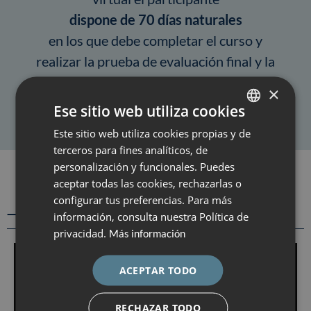
dispone de 70 días naturales
en los que debe completar el curso y
realizar la prueba de evaluación final y la
encuesta de satisfacción.
×
Dedicación recomendada 13 horas
Ese sitio web utiliza cookies
Este sitio web utiliza cookies propias y de
SPANISH
terceros para fines analíticos, de
CATALÀ
personalización y funcionales. Puedes
ENGLISH
aceptar todas las cookies, rechazarlas o
configurar tus preferencias. Para más
ESPAÑOL
Presentación
información, consulta nuestra Política de
privacidad.
Más información
ACEPTAR TODO
RECHAZAR TODO