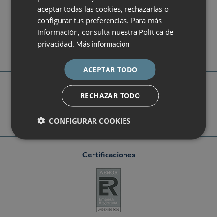
ENGLISH
DEXEUS CAMPUS
aceptar todas las cookies, rechazarlas o
Gran Vía de Carles III 71-75
configurar tus preferencias. Para más
ESPAÑOL
08028 Barcelona
información, consulta nuestra Política de
campus@dexeus.com
privacidad.
Más información
(+34) 93 227 47 09
ACEPTAR TODO
Síguenos
RECHAZAR TODO
CONFIGURAR COOKIES
Certificaciones