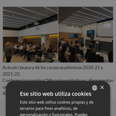
Acto de clausura de los cursos académicos 2020-21 y
2021-22.
Conferencia magistral “Micro/nanoplásticos: ¿Representan
×
un riesgo por la fertilidad?” a cargo de la profesora Elena
Ese sitio web utiliza cookies
Ibáñez de la Unidad de Biología Celular de la UAB.
Este sitio web utiliza cookies propias y de
SPANISH
terceros para fines analíticos, de
Contacto
CATALÀ
personalización y funcionales. Puedes