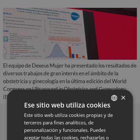
El equipo de Dexeus Mujer ha presentado los resultados de
diversos trabajos de gran interés en el ámbito de la
obstetricia y ginecología en la última edición del World
Congress on Ultrasound in Obstetrics and Gynecology
×
(ISUOG), celebrado en Cancún (Mexico).
Ese sitio web utiliza cookies
Este sitio web utiliza cookies propias y de
SPANISH
Contacto
terceros para fines analíticos, de
CATALÀ
DEXEUS CAMPUS
personalización y funcionales. Puedes
Gran Vía de Carles III 71-75
ENGLISH
aceptar todas las cookies, rechazarlas o