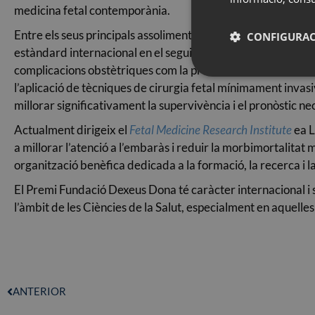
medicina fetal contemporània.
Entre els seus principals assoliments destaca la introducc
CONFIGURAC
estàndard internacional en el seguiment de l’embaràs. A més,
complicacions obstètriques com la preeclàmpsia, el retard de
l’aplicació de tècniques de cirurgia fetal mínimament invasi
millorar significativament la supervivència i el pronòstic ne
Actualment dirigeix el
Fetal Medicine Research Institute
ea L
a millorar l’atenció a l’embaràs i reduir la morbimortalitat 
organització benèfica dedicada a la formació, la recerca i la
El Premi Fundació Dexeus Dona té caràcter internacional i s
l’àmbit de les Ciències de la Salut, especialment en aquelle
ANTERIOR