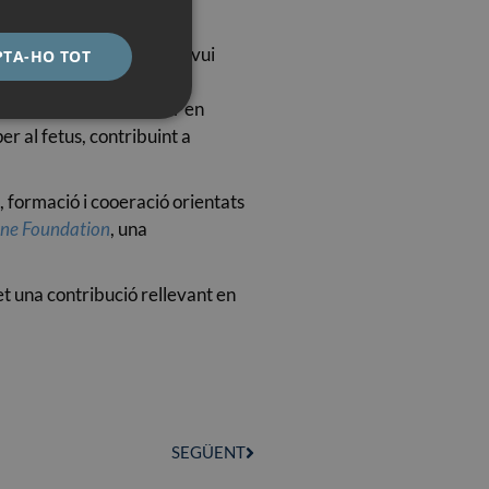
ENGLISH
omalies cromosòmiques, avui
PTA-HO TOT
ESPAÑOL
 el maneig clínic de
colaides ha estat pioner en
r al fetus, contribuint a
 formació i cooeració orientats
ine Foundation
, una
et una contribució rellevant en
SEGÜENT