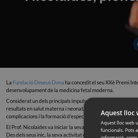
La
Fundació Dexeus Dona
ha concedit el seu XXè Premi Int
desenvolupament de la medicina fetal moderna.
Considerat un dels principals impulsors de la medicina fetal, 
resultats en salut materna i neonatal arreu del món. La seva
Aquest lloc 
complicacions i la formació d’especialistes.
Aquest lloc web ut
El Prof. Nicolaides va iniciar la seva carrera mèdica al Reg
funcionals. Pots a
Des dels seus inic, la seva activitat es va orientar al dese
informació, consul