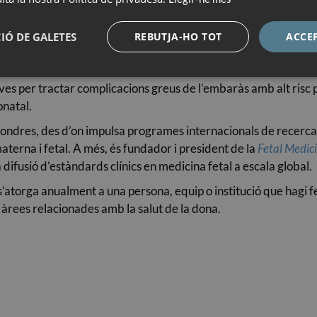
ió del cribratge combinat del primer trimestre per detectar an
IÓ DE GALETES
REBUTJA-HO TOT
ACCE
 el seu treball ha estat fonamental en la identificació precoç i
l creixement fetal o el part prematur. Així mateix, el Prof. Ni
ves per tractar complicacions greus de l’embaràs amb alt risc pe
onatal.
ondres, des d’on impulsa programes internacionals de recerca,
materna i fetal. A més, és fundador i president de la
Fetal Medic
 difusió d’estàndards clínics en medicina fetal a escala global.
’atorga anualment a una persona, equip o institució que hagi f
s àrees relacionades amb la salut de la dona.