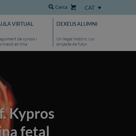
Cerca
CAT
AULA VIRTUAL
DEXEUS ALUMNI
eguiment de cursos i
Un llegat històric i un
ormació en línia
projecte de futur
f. Kypros
na fetal