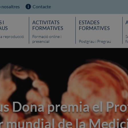
 nosaltres
Contacte
 I
ACTIVITATS
ESTADES
AUS
FORMATIVES
FORMATIVES
 la reproducció
Formació online i
S
presencial
Postgrau i Pregrau
f
s Dona premia el Pro
r mundial de la Medici