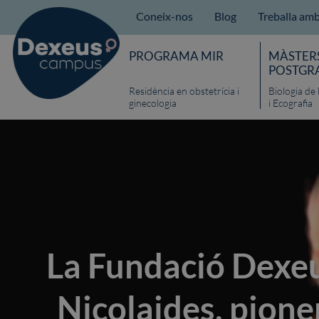
Coneix-nos
Blog
Treballa amb
PROGRAMA MIR
MÀSTERS
POSTGR
Residència en obstetrícia i
Biologia de
ginecologia
i Ecografia
La Fundació Dexeu
Nicolaides, pione