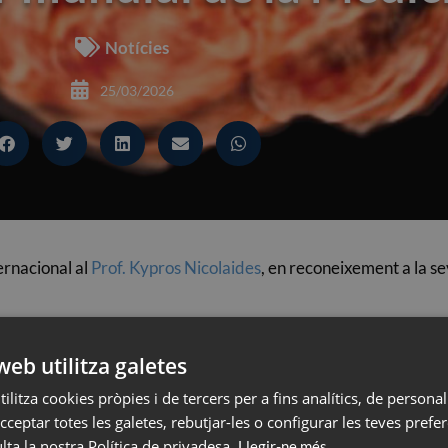
Notícies
25/03/2026
ernacional al
Prof. Kypros Nicolaides
, en reconeixement a la se
el Prof. Nicolaides ha transformat el diagnòstic prenatal i l’ate
 tasca ha marcat un abans i un després en el cribratge prenata
web utilitza galetes
ilitza cookies pròpies i de tercers per a fins analítics, de personali
ne Unit, on es va formar en Obstetrícia i Medicina fetal al King
cceptar totes les galetes, rebutjar-les o configurar les teves prefe
nvolupament d’estratègies innovadores de diagnòstic prenatal, es
ta la nostra Política de privadesa.
Llegir-ne més