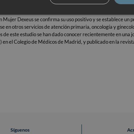
ura en este tipo de dolores y ahora la
American Society of Clini
n Mujer Dexeus se confirma su uso positivo y se establece un pro
arse en otros servicios de atención primaria, oncología y gine
ados de este estudio se han dado conocer recientemente en una 
en el Colegio de Médicos de Madrid, y publicado en la revista
Síguenos
Ac