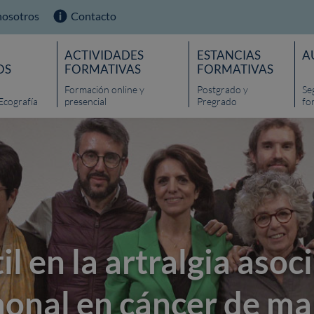
nosotros
Contacto
ACTIVIDADES
ESTANCIAS
A
OS
FORMATIVAS
FORMATIVAS
Formación online y
Postgrado y
Se
Ecografía
presencial
Pregrado
fo
l en la artralgia asoci
monal en cáncer de m