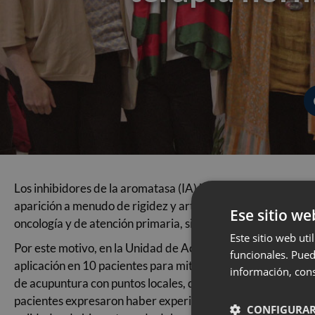
Los inhibidores de la aromatasa (IA) han demostrado su ef
aparición a menudo de rigidez y artralgias consecutivas al 
Ese sitio we
oncología y de atención primaria, sin que por el momento ex
Este sitio web uti
Por este motivo, en la Unidad de Acupuntura de Mujer Dexeus
funcionales. Pued
aplicación en 10 pacientes para mitigar su dolor articular d
información, cons
de acupuntura con puntos locales, distales y generales, elec
pacientes expresaron haber experimentado resultados posit
CONFIGURAR