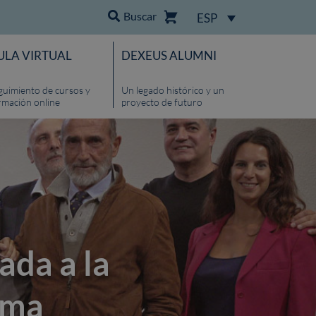
Buscar
ESP
ULA VIRTUAL
DEXEUS ALUMNI
guimiento de cursos y
Un legado histórico y un
rmación online
proyecto de futuro
ada a la
ama