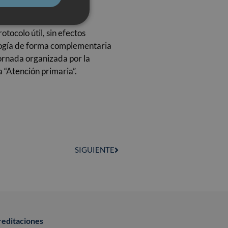
cal Oncology
(ASCO) la
tocolo útil, sin efectos
cología de forma complementaria
jornada organizada por la
 “Atención primaria”.
SIGUIENTE
reditaciones