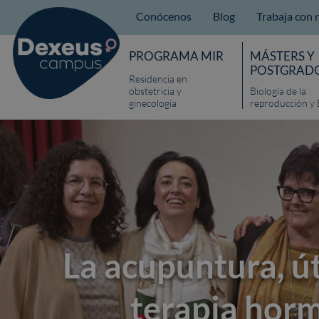
Conócenos
Blog
Trabaja con 
PROGRAMA MIR
MÁSTERS Y
POSTGRAD
Residencia en
obstetricia y
Biología de la
ginecología
reproducción y 
La acupuntura, úti
terapia hor