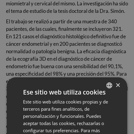
miomietral y cervical del mismo. La investigación ha sido
el tema de estudio de la tesis doctoral de la Dra. Simón.
El trabajo se realizó a partir de una muestra de 340
pacientes, de las cuales, finalmente se incluyeron 321.
En 121 casos el diagnóstico histológico definitivo fue de
cáncer endometrial y en 200 pacientes se diagnosticó
normalidad o patología benigna. La eficacia diagnóstica
de la ecografía 3D en el diagnóstico de cáncer de
endometrio fue buena con una sensibilidad del 90,1%,
una especificidad del 98% y una precisión del 95%. Para
el diagnóstico de la infiltración miometrial, la ecografía
×
3D mostró una sensibilidad del 93.8%, una especificidad
Ese sitio web utiliza cookies
del 94.6% y una precisión del 94.4% y para el
Este sitio web utiliza cookies propias y de
SPANISH
diagnóstico de la infiltración cervical una sensibilidad
terceros para fines analíticos, de
del 55.6%, una especificidad del 99% y una precisión del
CATALÀ
personalización y funcionales. Puedes
95.4%. La ecografía 3D mostró claramente una mejor
ENGLISH
aceptar todas las cookies, rechazarlas o
eficacia diagnóstica que la resonancia magnética en el
configurar tus preferencias. Para más
ESPAÑOL
diagnóstico de la infiltración miometrial y cervical.