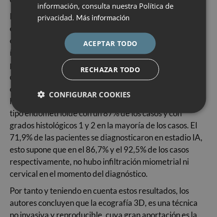
información, consulta nuestra Política de
En cuanto a los datos epidemiológicos de las pacientes
privacidad.
Más información
estudiadas, el 82,6% de las pacientes diagnosticadas de
cáncer de endometrio tenían más de 50 años, con un
ACEPTAR TODO
índice de masa corporal medio de 27, el 76,9%
presentaban la menopausia en el momento del
RECHAZAR TODO
diagnóstico y en el 70,2% de los casos el motivo de
consulta fue el sangrado uterino anómalo. El tipo
CONFIGURAR COOKIES
histológico más frecuentemente diagnosticado fue el
tipo endometrioide con un 87% de los casos y con
grados histológicos 1 y 2 en la mayoría de los casos. El
71,9% de las pacientes se diagnosticaron en estadio IA,
esto supone que en el 86,7% y el 92,5% de los casos
respectivamente, no hubo infiltración miometrial ni
cervical en el momento del diagnóstico.
Por tanto y teniendo en cuenta estos resultados, los
autores concluyen que la ecografía 3D, es una técnica
no invasiva y reproducible, cuya gran aportación es la