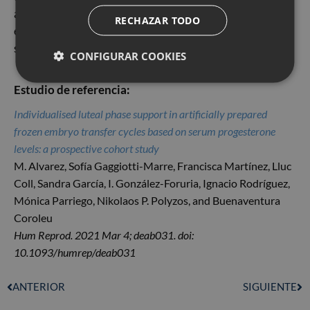
ambos grupos: alcanzó el 49.1% en los casos en los que
RECHAZAR TODO
el nivel de P era normal vs 52.3% en los ciclos en los que
se administró la suplementación.
CONFIGURAR COOKIES
Estudio de referencia:
Individualised luteal phase support in artificially prepared
frozen embryo transfer cycles based on serum progesterone
levels: a prospective cohort study
M. Alvarez, Sofía Gaggiotti-Marre, Francisca Martínez, Lluc
Coll, Sandra García, I. González-Foruria, Ignacio Rodríguez,
Mónica Parriego, Nikolaos P. Polyzos, and Buenaventura
Coroleu
Hum Reprod. 2021 Mar 4; deab031. doi:
10.1093/humrep/deab031
ANTERIOR
SIGUIENTE