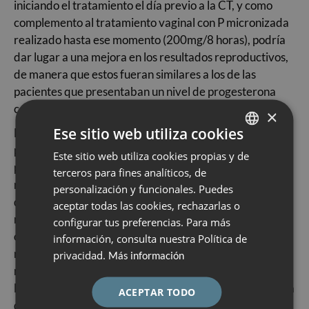
iniciando el tratamiento el día previo a la CT, y como
complemento al tratamiento vaginal con P micronizada
realizado hasta ese momento (200mg/8 horas), podría
dar lugar a una mejora en los resultados reproductivos,
de manera que estos fueran similares a los de las
pacientes que presentaban un nivel de progesterona
considerado normal, de P >10.6 ng/mL.
×
Ese sitio web utiliza cookies
Del total, 342 eran ciclos en los que las pacientes
presentaban niveles adecuados de progesterona el día
Este sitio web utiliza cookies propias y de
SPANISH
previo a la CT, y 226 eran ciclos en los que se habían
terceros para fines analíticos, de
CATALÀ
registrado niveles bajos de P el día previo a la CT, pero
personalización y funcionales. Puedes
que fueron compensados con la suplementación de 25
ENGLISH
aceptar todas las cookies, rechazarlas o
mg de progesterona por vía subdérmica. En todos los
configurar tus preferencias. Para más
ESPAÑOL
casos la transferencia fue de embriones euploides. Los
información, consulta nuestra Política de
resultados del estudio, publicado recientemente en la
privacidad.
Más información
revista
Human Reproduction
, revelaron que el 98.2% de
las pacientes alcanzaron valores de P >10.6 ng/mL el día
ACEPTAR TODO
de la CT, y la tasa de nacimientos fue equiparable en