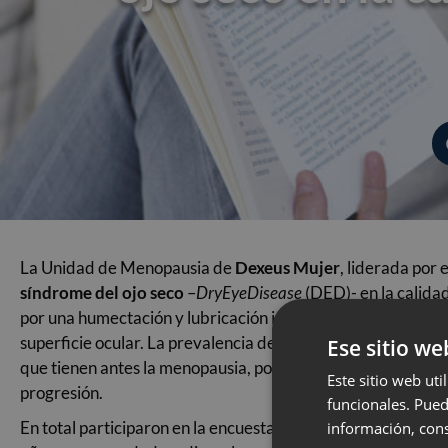
La Unidad de Menopausia de
Dexeus Mujer
, liderada por 
síndrome del ojo seco
–
DryEyeDisease
(DED)- en la calida
por una humectación y lubricación insuficiente de la superfi
superficie ocular. La prevalencia de estas patologías es 
Ese sitio we
que tienen antes la menopausia, por lo que el descenso hor
Este sitio web uti
progresión.
funcionales. Pued
En total participaron en la encuesta 1947 mujeres perimen
información, cons