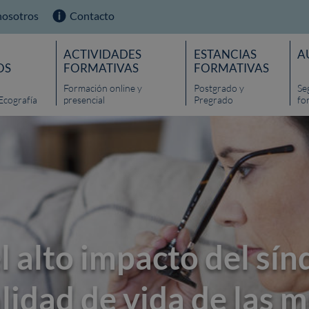
nosotros
Contacto
ACTIVIDADES
ESTANCIAS
A
OS
FORMATIVAS
FORMATIVAS
Formación online y
Postgrado y
Se
Ecografía
presencial
Pregrado
fo
l alto impacto del sí
alidad de vida de las 