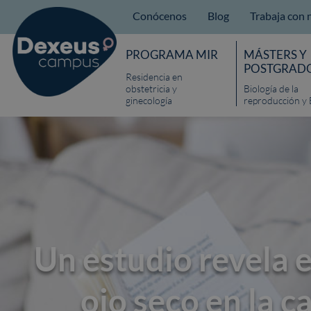
Conócenos
Blog
Trabaja con 
PROGRAMA MIR
MÁSTERS Y
POSTGRAD
Residencia en
obstetricia y
Biología de la
ginecología
reproducción y 
Un estudio revela e
ojo seco en la c