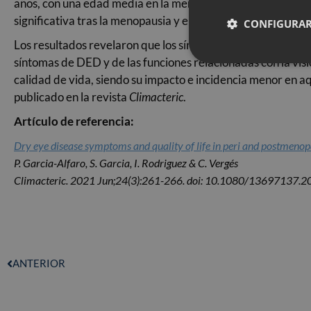
años, con una edad media en la menopausia de 49,45 años.
significativa tras la menopausia y en un 37,7% el grado de
CONFIGURAR
Los resultados revelaron que los síntomas del DED son mu
síntomas de DED y de las funciones relacionadas con la vi
calidad de vida, siendo su impacto e incidencia menor en aq
publicado en la revista
Climacteric
.
Artículo de referencia:
Dry eye disease symptoms and quality of life in peri and postmen
P. Garcia-Alfaro, S. Garcia, I. Rodriguez & C. Vergés
Climacteric. 2021 Jun;24(3):261-266. doi: 10.1080/13697137.
ANTERIOR