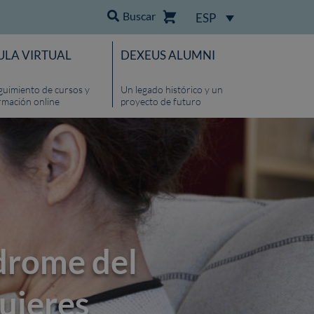
Buscar
ESP
ULA VIRTUAL
DEXEUS ALUMNI
guimiento de cursos y
Un legado histórico y un
rmación online
proyecto de futuro
ndrome del
mujeres