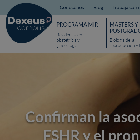
Conócenos
Blog
Trabaja con 
PROGRAMA MIR
MÁSTERS Y
POSTGRAD
Residencia en
obstetricia y
Biología de la
ginecología
reproducción y 
Confirman la asoc
FSHR y el pron