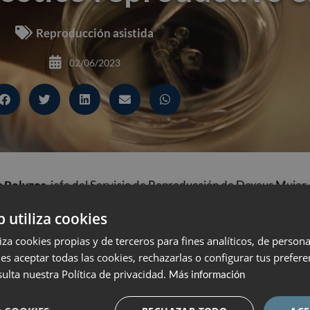
Reproducción asistida
02/06/2023
s Polyzos
, jefe del Servicio de Reproducción de Dexeus Mujer, 
la secuencia FSHR y los resultados de los tratamientos de repr
b utiliza cookies
liza cookies propias y de terceros para fines analíticos, de persona
 de 2019 en España, Bélgica y Vietnam e incluyó a 351 pacient
es aceptar todas las cookies, rechazarlas o configurar tus prefer
 UI de FSHr en un protocolo antagonista. Se realizó el genotip
ulta nuestra Política de privacidad.
Más información
B (c.-211G>T). Se compararon la tasa de embarazo clínico (
erencia embrionaria, así como la tasa acumulada de nacidos vi