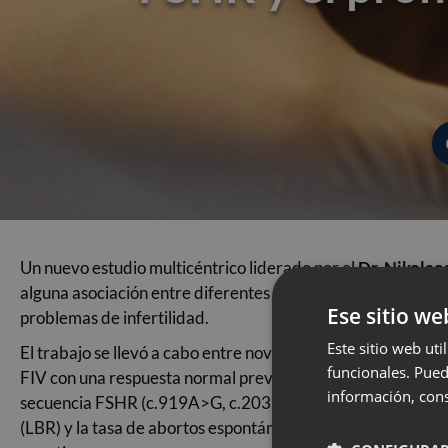
Un nuevo estudio multicéntrico liderado por el
Dr. Nikolao
alguna asociación entre diferentes variantes genéticas en 
Ese sitio we
problemas de infertilidad.
Este sitio web uti
El trabajo se llevó a cabo entre noviembre de 2016 y junio
funcionales. Pued
FIV con una respuesta normal prevista con dosis fija de 150
información, cons
secuencia FSHR (c.919A>G, c.2039A>G, c.-29G>A) y una FSH
(LBR) y la tasa de abortos espontáneos en la primera transf