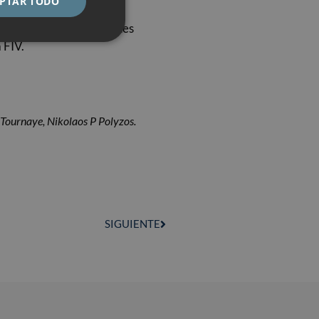
PTAR TODO
r RCP y CLBR en pacientes
 FIV.
Tournaye, Nikolaos P Polyzos.
SIGUIENTE