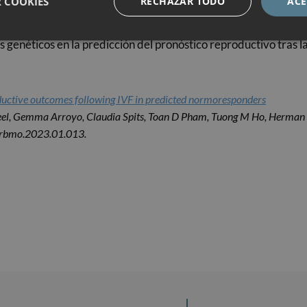
 COOKIES
RECHAZAR TODO
ACE
previamente entre la variante c.919A>G genotipo GG y mayo
s genéticos en la predicción del pronóstico reproductivo tras la
ductive outcomes following IVF in predicted normoresponders
eel, Gemma Arroyo, Claudia Spits, Toan D Pham, Tuong M Ho, Herman 
.rbmo.2023.01.013.