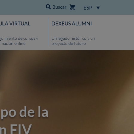
Buscar
ESP
ULA VIRTUAL
DEXEUS ALUMNI
guimiento de cursos y
Un legado histórico y un
rmación online
proyecto de futuro
po de la
n FIV