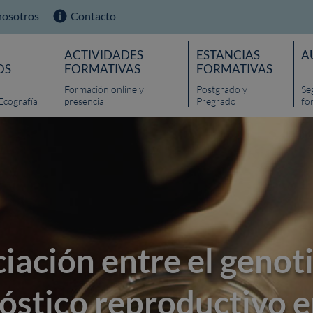
nosotros
Contacto
ACTIVIDADES
ESTANCIAS
A
OS
FORMATIVAS
FORMATIVAS
Formación online y
Postgrado y
Se
Ecografía
presencial
Pregrado
fo
iación entre el genoti
óstico reproductivo e