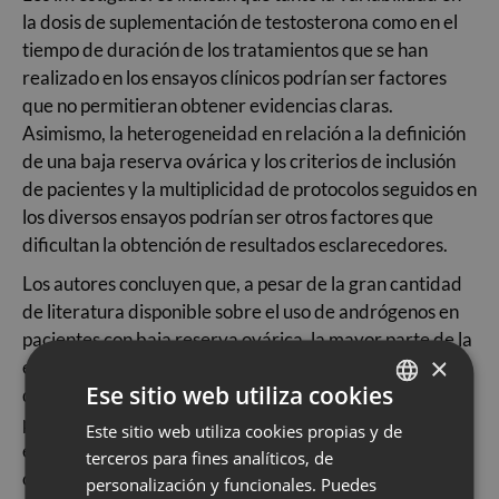
la dosis de suplementación de testosterona como en el
tiempo de duración de los tratamientos que se han
realizado en los ensayos clínicos podrían ser factores
que no permitieran obtener evidencias claras.
Asimismo, la heterogeneidad en relación a la definición
de una baja reserva ovárica y los criterios de inclusión
de pacientes y la multiplicidad de protocolos seguidos en
los diversos ensayos podrían ser otros factores que
dificultan la obtención de resultados esclarecedores.
Los autores concluyen que, a pesar de la gran cantidad
de literatura disponible sobre el uso de andrógenos en
pacientes con baja reserva ovárica, la mayor parte de la
×
evidencia es todavía limitada para sacar conclusiones
Ese sitio web utiliza cookies
definitivas. Más que revisar los datos disponibles y
publicar nuevos estudios basados en los mismos
Este sitio web utiliza cookies propias y de
SPANISH
escollos, instan a reiniciar este capítulo con ensayos
terceros para fines analíticos, de
CATALÀ
clínicos bien diseñados. En este sentido, se ha puesto en
personalización y funcionales. Puedes