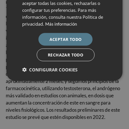
marcha el ensayo
TTRANSPORT
, (
Testosterone
ENGLISH
aceptar todas las cookies, rechazarlas o
TRANSdermal gel for Poor Ovarian Responders Trial
), un
configurar tus preferencias. Para más
ESPAÑOL
ensayo clínico randomizado multicentrico, en el cual
información, consulta nuestra Política de
Dexeus Mujer participa. El objetivo de este ensayo es
privacidad.
Más información
valorar si la administración de testosterona antes de
iniciar la estimulación ovárica, a través de un gel
ACEPTAR TODO
aplicado de forma directa sobre la piel, puede mejorar
la respuesta en mujeres con baja reserva ovárica. Por
RECHAZAR TODO
primera vez, se ha diseñado un protocolo según los
principios de la fisiología de la foliculogénesis, con una
CONFIGURAR COOKIES
duración de tratamiento de andrógenos de
aproximadamente 2 meses, y según los principios de la
farmacocinética, utilizando testosterona, el andrógeno
más validado en estudios con animales, en dosis que
aumentan la concentración de este en sangre para
niveles fisiológicos. Los resultados preliminares de este
estudio se prevé que estén disponibles en 2022.