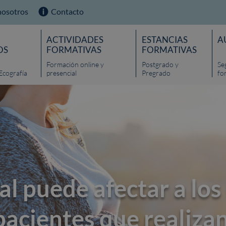
nosotros
Contacto
ACTIVIDADES
ESTANCIAS
A
OS
FORMATIVAS
FORMATIVAS
Formación online y
Postgrado y
Se
Ecografía
presencial
Pregrado
fo
l puede afectar a los
pacientes que realiza