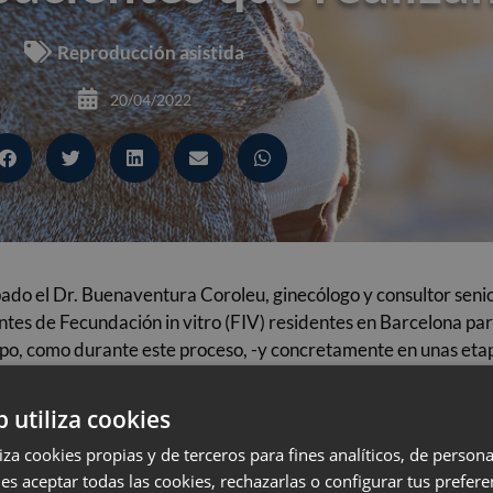
Reproducción asistida
20/04/2022
cipado el Dr. Buenaventura Coroleu, ginecólogo y consultor se
tes de Fecundación in vitro (FIV) residentes en Barcelona para 
po, como durante este proceso, -y concretamente en unas eta
resultados reproductivos.
inación atmosférica en su domicilio 15 y 3 días antes de la tra
b utiliza cookies
0) y 7 días después (D7). Los contaminantes modelizados fuer
liza cookies propias y de terceros para fines analíticos, de persona
M≤10 μm), PM2,5 abs, y NO2 y NOx. Los resultados se anali
es aceptar todas las cookies, rechazarlas o configurar tus prefer