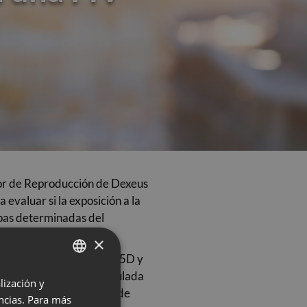
nior de Reproducción de Dexeus
evaluar si la exposición a la
pas determinadas del
×
nsferencia de embriones (15D y
on PM2,5 [materia particulada
lización y
SPANISH
zaron mediante modelos de
encias. Para más
CATALÀ