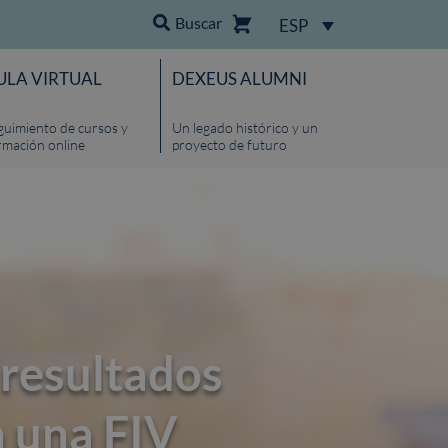
Buscar
ESP
ULA VIRTUAL
DEXEUS ALUMNI
guimiento de cursos y
Un legado histórico y un
rmación online
proyecto de futuro
 resultados
n una FIV