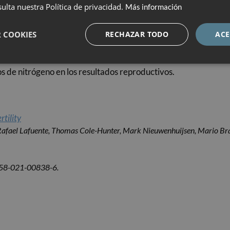
los factores de confusión. Se realizaron dos análisis de sensibi
ulta nuestra Política de privacidad.
Más información
ías antes de la transferencia de embriones). El segundo anális
ir a las pacientes que habían fracasado en transferencias anter
 COOKIES
RECHAZAR TODO
ACE
 exposición a partículas tiene un impacto negativo en los resul
l efecto perjudicial de la exposición aguda sobre las tasas de
s de nitrógeno en los resultados reproductivos.
rtility
afael Lafuente, Thomas Cole-Hunter, Mark Nieuwenhuijsen, Mario Bra
2958-021-00838-6.