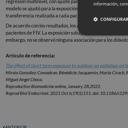
regresión multinivel, con ajuste para los co-contaminantes y 
información, cons
modelo se ajustó para la exposición subaguda (recibida 15 d
transferencia realizada a cada paciente, con el fin de exclu
CONFIGURAR
De acuerdo con los resultados, los autores concluyen que la
pacientes de FIV. La exposición subaguda parece aumentar e
embargo, no se observó ninguna asociación para los dióxido
Artículo de referencia:
The effect of short term exposure to outdoor air pollution on fe
Mireia González-Comadran, Bénédicte Jacquemin, Marta Cirach, R
Miguel Angel Checa.
Reproductive Biomedicine online, January 28,2022.
Reprod Biol Endocrinol. 2021 Oct 6;19(1):151. doi: 10.1186/s1
ANTERIOR