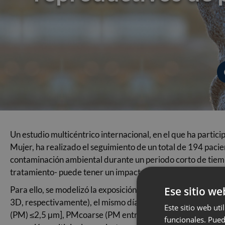
Un estudio multicéntrico internacional, en el que ha parti
Mujer, ha realizado el seguimiento de un total de 194 pacien
contaminación ambiental durante un periodo corto de tiem
tratamiento- puede tener un impacto perjudicial sobre los 
Para ello, se modelizó la exposición individual a la contam
Ese sitio we
3D, respectivamente), el mismo día de la transferencia (D
Este sitio web uti
(PM) ≤2,5 μm], PMcoarse (PM entre 2,5 y 10μm), PM10 (P
funcionales. Pued