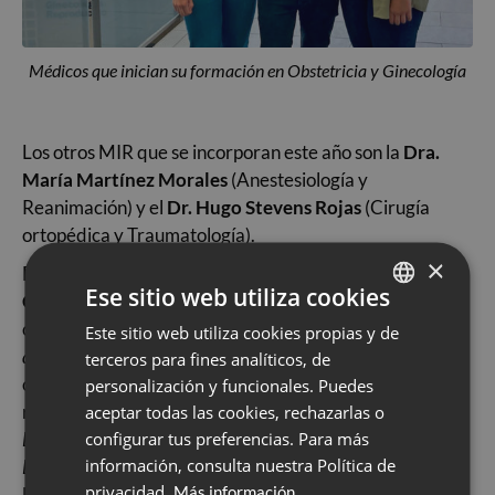
Médicos que inician su formación en Obstetricia y Ginecología
Los otros MIR que se incorporan este año son la
Dra.
María Martínez Morales
(Anestesiología y
Reanimación) y el
Dr. Hugo Stevens Rojas
(Cirugía
ortopédica y Traumatología).
×
Durante la jornada se entregaron los
Premios de la
Ese sitio web utiliza cookies
Comisión de Docencia
. Las galardonadas fueron la
citotécnica
Miriam Castella
por su trabajo “
Metástasi
Este sitio web utiliza cookies propias y de
SPANISH
axil·lar d’adenocarcinoma serós d’alt grau ovàric
”, en la
terceros para fines analíticos, de
CATALÀ
categoría de Revista Nacional, y
Laura Abella
,
personalización y funcionales. Puedes
ENGLISH
residente de 5 años de Anestesiología, por “
Maternal
aceptar todas las cookies, rechazarlas o
configurar tus preferencias. Para más
Blood Levels in Gestacional Diabetes 2 Mellitus are
ESPAÑOL
información, consulta nuestra Política de
Birthweight, Gender and Delivery Mode 3 Dependent
” en
privacidad.
Más información
la categoría de Revista Internacional.