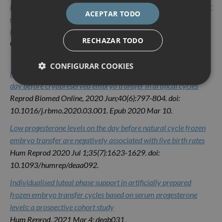
Low serum progesterone the day prior to frozen embryo transfer
ACEPTAR TODO
of euploid embryos is associated with significant reduction in
live birth rates
RECHAZAR TODO
Gynecol Endocrinol2019 May;35(5):439-442.doi:
10.1080/09513590.2018.1534952.
CONFIGURAR COOKIES
Factors associated with serum progesterone concentrations the
day before cryopreserved embryo transfer in artifical cycles
Reprod Biomed Online, 2020 Jun;40(6):797-804. doi:
10.1016/j.rbmo.2020.03.001. Epub 2020 Mar 10.
Low progesterone levels on the day before natural cycle frozen
embryo transfer are negatively associated with live birth rates
Hum Reprod 2020 Jul 1;35(7):1623-1629. doi:
10.1093/humrep/deaa092.
Individualised luteal phase support in artificially prepared
frozen embryo transfer cycles based on serum progesterone
levels: a prospective cohort study
Hum Reprod. 2021 Mar 4; deab031.