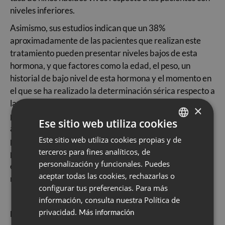
niveles inferiores.
Asimismo, sus estudios indican que un 38%
aproximadamente de las pacientes que realizan este
tratamiento pueden presentar niveles bajos de esta
hormona, y que factores como la edad, el peso, un
historial de bajo nivel de esta hormona y el momento en
el que se ha realizado la determinación sérica respecto a
la última dosis administrada, son factores que pueden
×
predecir este problema. En estos casos, la
Ese sitio web utiliza cookies
administración de una dosis suplementaria diaria a
Este sitio web utiliza cookies propias y de
SPANISH
partir de día antes de la transferencia embrionaria
terceros para fines analíticos, de
permite rescatar al 98% de las pacientes que presentan
CATALÀ
personalización y funcionales. Puedes
estos bajos niveles, y mejorar así sus resultados
ENGLISH
aceptar todas las cookies, rechazarlas o
reproductivos.
configurar tus preferencias. Para más
ESPAÑOL
información, consulta nuestra Política de
privacidad.
Más información
Estudios de referencia: