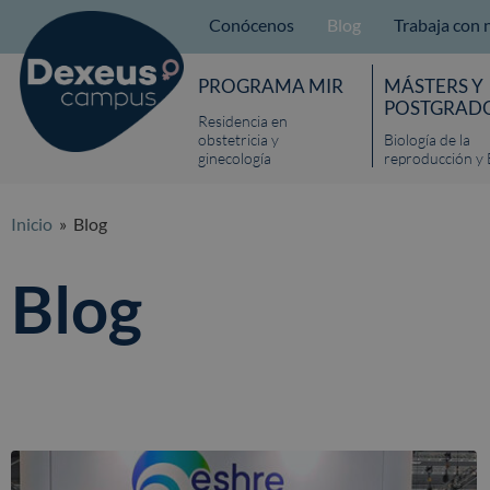
Conócenos
Blog
Trabaja con 
PROGRAMA MIR
MÁSTERS Y
POSTGRAD
Residencia en
obstetricia y
Biología de la
ginecología
reproducción y 
Inicio
» Blog
Blog