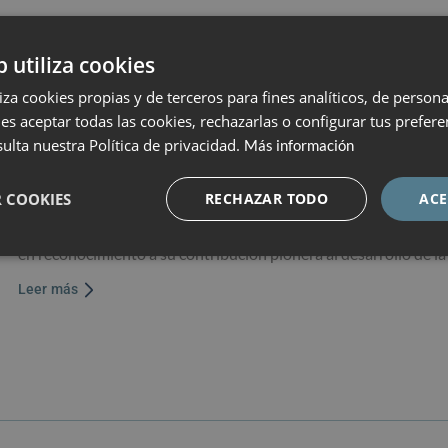
b utiliza cookies
liza cookies propias y de terceros para fines analíticos, de persona
La Fundación Dexeus Mujer premia a
es aceptar todas las cookies, rechazarlas o configurar tus prefer
ulta nuestra Política de privacidad.
Más información
Nicolaides, pionero mundial de la M
 COOKIES
RECHAZAR TODO
ACE
25 de marzo de 2026
La Fundación Dexeus Mujer ha concedido su XX Premio Internaci
en reconocimiento a su contribución pionera al desarrollo de l
Leer más