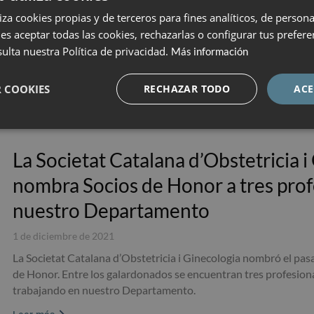
Obstetricia en el Hospital Universitari General de Catalunya 
liza cookies propias y de terceros para fines analíticos, de persona
este servicio ha añadido la especialidad de la reproducción asist
es aceptar todas las cookies, rechazarlas o configurar tus prefer
Leer más
ulta nuestra Política de privacidad.
Más información
 COOKIES
RECHAZAR TODO
ACE
La Societat Catalana d’Obstetricia i
nombra Socios de Honor a tres prof
nuestro Departamento
1 de diciembre de 2021
La Societat Catalana d’Obstetricia i Ginecologia nombró el pa
de Honor. Entre los galardonados se encuentran tres profesion
trabajando en nuestro Departamento.