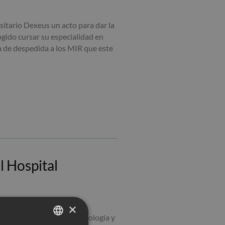
sitario Dexeus un acto para dar la
gido cursar su especialidad en
a de despedida a los MIR que este
l Hospital
×
ionar el servicio de Ginecología y