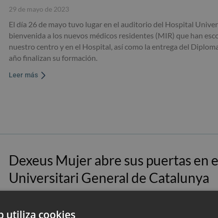
29 de mayo de 2023
El día 26 de mayo tuvo lugar en el auditorio del Hospital Univer
bienvenida a los nuevos médicos residentes (MIR) que han esco
nuestro centro y en el Hospital, así como la entrega del Diplom
año finalizan su formación.
Leer más
Dexeus Mujer abre sus puertas en e
Universitari General de Catalunya
1 de marzo de 2023
A partir de mediados de febrero, Dexeus Mujer ha pasado a gest
b utiliza cookies