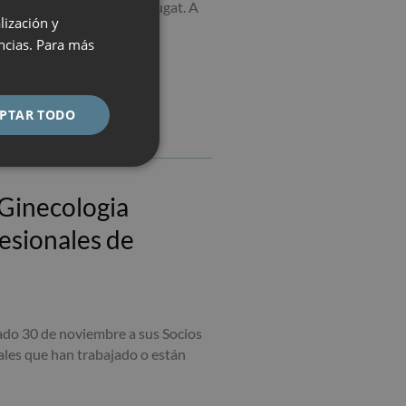
(HUGC), ubicado en Sant Cugat. A
lización y
SPANISH
ida.
encias. Para más
CATALÀ
ENGLISH
PTAR TODO
ESPAÑOL
 Ginecologia
esionales de
sado 30 de noviembre a sus Socios
ales que han trabajado o están